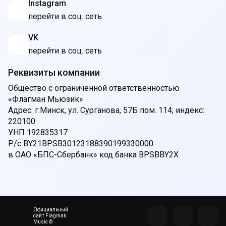
Instagram
перейти в соц. сеть
VK
перейти в соц. сеть
Реквизиты компании
Общество с ограниченной ответственностью
«Флагман Мьюзик»
Адрес: г.Минск, ул. Сурганова, 57Б пом. 114; индекс:
220100
УНП 192835317
Р/с BY21BPSB30123188390199330000
в ОАО «БПС-Сбербанк» код банка BPSBBY2X
Официальный
сайт Flagman
Music ©