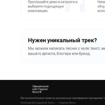
Прослушайте демо в каталоге и
Напи
выберите подходящую
обсу
композицию.
испо
Нужен уникальный трек?
Мы можем написать песню с нуля: текст, 
вашего артиста, блогера или бренд.
Официальный
сайт Flagman
Music ©
Все исключительные права на музыкальные произведения принадлежат к
Developed & Designed by Tema L. — Flagman Music