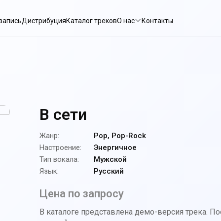
запись
Дистрибуция
Каталог треков
О нас
Контакты
В сети
Жанр:
Pop, Pop-Rock
Настроение:
Энергичное
Тип вокала:
Мужской
Язык:
Русский
Цена по запросу
В каталоге представлена демо-версия трека. П