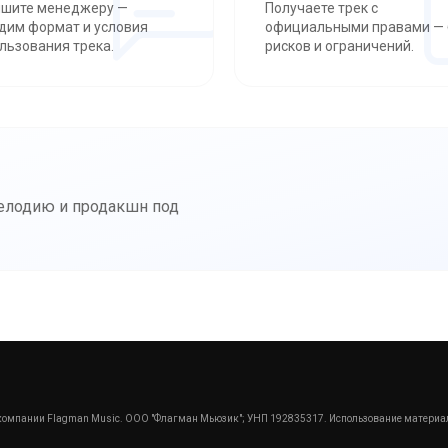
шите менеджеру —
Получаете трек с
дим формат и условия
официальными правами — 
льзования трека.
рисков и ограничений.
мелодию и продакшн под
омпании Flagman Music. ООО "Флагман Мьюзик"; УНП 192835317. Использование материал